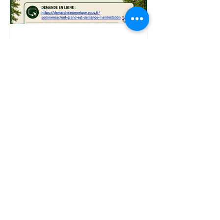
? Les tarifs de fourniture d'électricité
appliqués aux contrats de la commune
ayant enregistré une baisse au début
de
Demande d’autorisation pour une
manifestation en forêt domaniale
Les forêts domaniales sont des
espaces naturels précieux gérés par
l’Office National des Forêts (ONF). Afin
de préserver ces milieux et de garantir
une bonne cohabitation entre les
différents usagers, toute manifestation
organisée en forêt, au-delà d’une
pratique individuelle, familiale ou en
petit groupe, doit faire l’objet d’une
autorisation préalable de l’ONF. Avant
toute autre démarche administrative,
les organisateurs doivent transmettre
une demande précisant la nature d