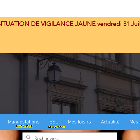
ITUATION DE VIGILANCE JAUNE vendredi 31 Juil
Manifestations
ESL
Mes loisirs
Actualité
Mes 