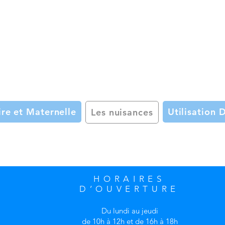
re et Maternelle
Utilisation 
Les nuisances
HORAIRES
D’OUVERTURE
Du lundi au jeudi
de 10h à 12h et de 16h à 18h