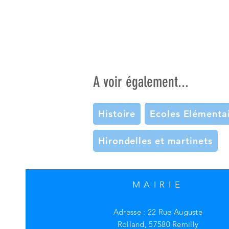
A voir également...
Histoire
Ecoles Elémentai
Hirondelles et martinets
MAIRIE
Adresse : 22 Rue Auguste
Rolland, 57580 Remilly