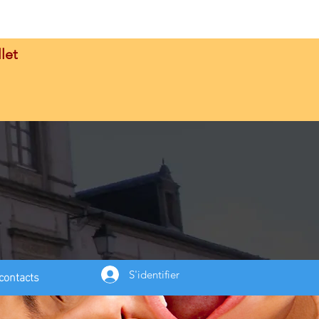
let
contacts
S'identifier