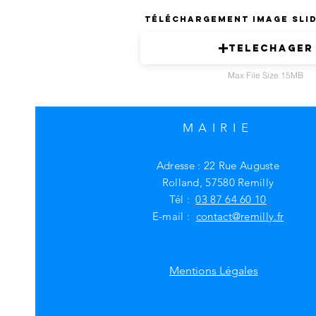
Téléchargement Image Sli
Telechager
Max File Size 15MB
MAIRIE
Adresse : 22 Rue Auguste
Rolland, 57580 Remilly
Tél :
03 87 64 60 10
E-mail :
contact@remilly.fr
Mentions Légales