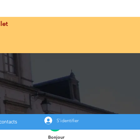
let
contacts
S'identifier
Bonjour