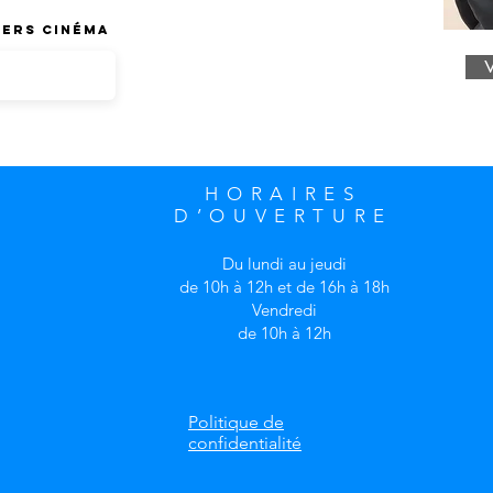
ders Cinéma
V
HORAIRES
D’OUVERTURE
Du lundi au jeudi
de 10h à 12h et de 16h à 18h
Vendredi
de 10h à 12h
Politique de
confidentialité