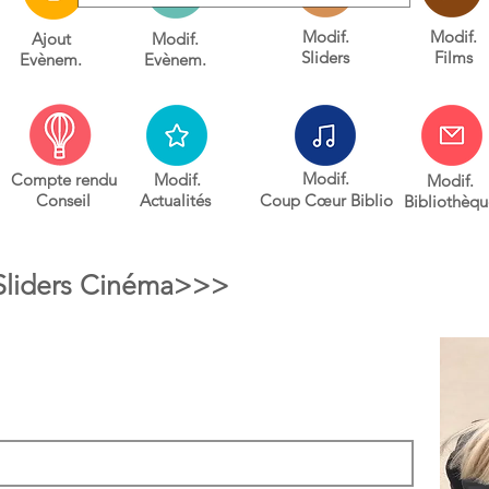
Modif.
Modif.
Ajout
Modif.
Sliders
Films
Evènem.
Evènem.
Modif.
Compte rendu
Modif.
Modif.
Conseil
Actualités
Coup C
œur
Biblio
Bibliothèqu
Sliders Cinéma>>>