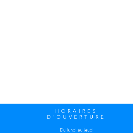
HORAIRES
D’OUVERTURE
Du lundi au jeudi