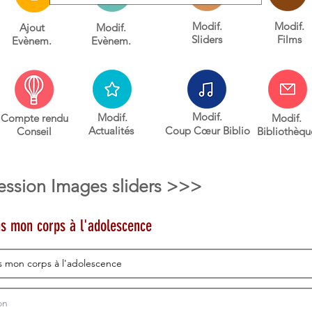
Modif.
Modif.
Ajout
Modif.
Sliders
Films
Evènem.
Evènem.
Modif.
Modif.
Compte rendu
Modif.
Actualités
Coup C
œur
Biblio
Conseil
Bibliothèqu
ession
Images sliders >>>
s mon corps à l'adolescence