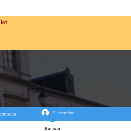
let
contacts
S'identifier
Bonjour